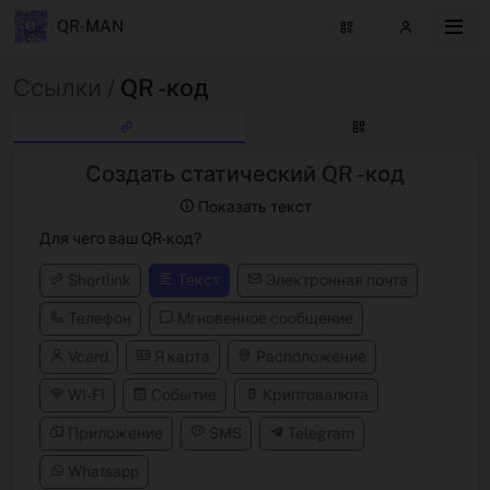
QR-MAN
Ссылки /
QR -код
Создать статический QR -код
Показать текст
Для чего ваш QR-код?
Shortlink
Текст
Электронная почта
Телефон
Мгновенное сообщение
Vcard
Я карта
Расположение
WI-FI
Событие
Криптовалюта
Приложение
SMS
Telegram
Whatsapp