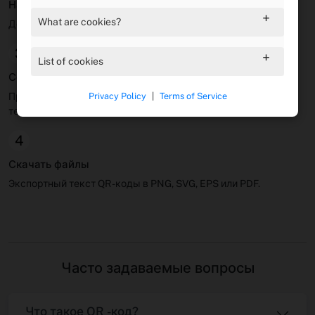
Настраивать внешний вид
What are cookies?
Добавьте цвета, формы и логотипы для брендинга.
3
List of cookies
Создайте свой QR -код
Privacy Policy
|
Terms of Service
Предварительно просмотрите и протестируйте свой
текстовый QR -код мгновенно.
4
Скачать файлы
Экспортный текст QR -коды в PNG, SVG, EPS или PDF.
Часто задаваемые вопросы
Что такое QR -код?