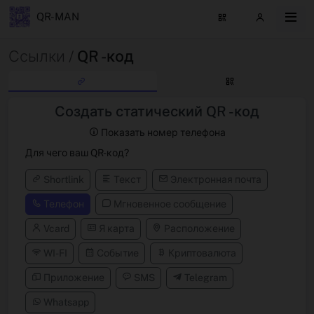
QR-MAN
Ссылки /
QR -код
Создать статический QR -код
Показать номер телефона
Для чего ваш QR-код?
Shortlink
Текст
Электронная почта
Телефон
Мгновенное сообщение
Vcard
Я карта
Расположение
WI-FI
Событие
Криптовалюта
Приложение
SMS
Telegram
Whatsapp