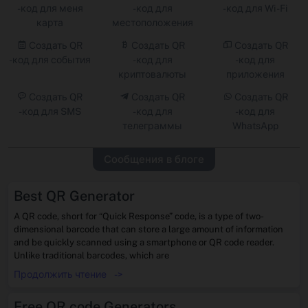
-код для меня
-код для
-код для Wi -Fi
карта
местоположения
Создать QR
Создать QR
Создать QR
-код для события
-код для
-код для
криптовалюты
приложения
Создать QR
Создать QR
Создать QR
-код для SMS
-код для
-код для
телеграммы
WhatsApp
Сообщения в блоге
Best QR Generator
A QR code, short for “Quick Response” code, is a type of two-
dimensional barcode that can store a large amount of information
and be quickly scanned using a smartphone or QR code reader.
Unlike traditional barcodes, which are
Продолжить чтение
->
Free QR code Generators