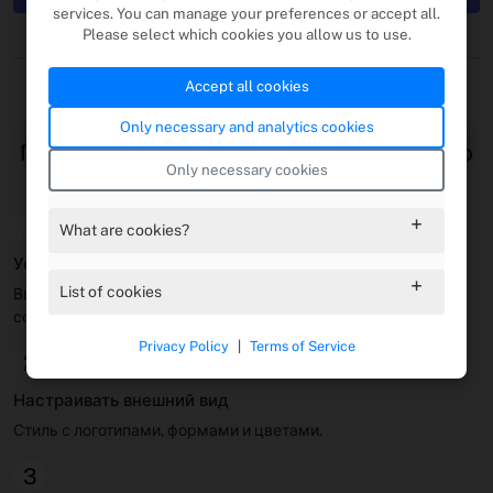
services. You can manage your preferences or accept all.
Please select which cookies you allow us to use.
Начните
Accept all cookies
Only necessary and analytics cookies
Проектируйте и генерируйте QR -коды по
Only necessary cookies
электронной почте
1
What are cookies?
Установите контент электронной почты
List of cookies
Введите электронную почту получателя, предмет и
сообщение тела.
Privacy Policy
|
Terms of Service
2
Настраивать внешний вид
Стиль с логотипами, формами и цветами.
3