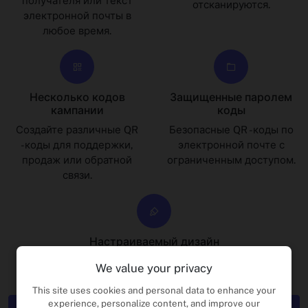
получателя или текст
отсканируются.
электронной почты в
любое время.
Несколько кодов
Защищенные паролем
кампании
коды
Создайте различные QR
Безопасные QR -коды по
-коды для поддержки,
электронной почте с
продаж или обратной
ограниченным доступом.
связи.
Настраиваемый дизайн
Отправляйте свой QR -коды по электронной почте с
We value your privacy
цветами и логотипами.
This site uses cookies and personal data to enhance your
experience, personalize content, and improve our
Создайте свой QR -код электронной почты сейчас