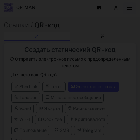
QR-MAN
Ссылки /
QR -код
Создать статический QR -код
Отправить электронное письмо с предопределенным
текстом
Для чего ваш QR-код?
Shortlink
Текст
Электронная почта
Телефон
Мгновенное сообщение
Vcard
Я карта
Расположение
WI-FI
Событие
Криптовалюта
Приложение
SMS
Telegram