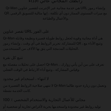
رابطك المجاني عالي الأداء
Qr-Man هي خدمة مجانية عبر الإنترنت لتقصير عناوين URL وإنشاء رموز
QR. مع ميزات المستوى الممتاز دون أي تكلفة ، إنها مثالية للتسويق الرقمي
والأعمال والطباعة.
تقصر عناوين URL على الفور
Qr-Man هي أداة مجانية وقوية لجعل روابط طويلة قصيرة ونظيفة وقابلة
للمشاركة. تحرير الروابط في أي وقت ، وإنشاء رموز QR ، وتتبع الأداء مع
التحليلات المدمجة التي يثق بها الآلاف من المستخدمين.
تتبع كل نقرة
احصل على تحليلات مفصلة مع Qr-Man. تعرف على من أين يأتي زوارك ،
وقياس المشاركة ، وتتبع أداء الارتباط في الوقت الفعلي.
لا انتهاء ، استخدام غير محدود
لا تنتهي صلاحية الروابط القصيرة من Qr-Man وتعمل دون زيارة حدود طالما
كانت الخدمة نشطة.
100 ٪ مجاني للأعمال التجارية والاستخدام الشخصي
توليد روابط غير محدودة واستخدمها بحرية لأغراض تجارية أو شخصية أو