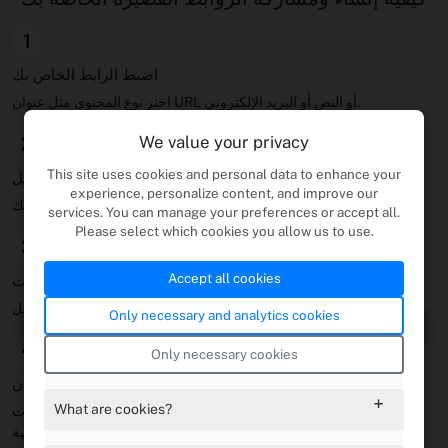
1
اضبط الرابط الخاص بك
اختر نوع المحتوى مثل عنوان URL أو النص أو البريد الإلكتروني.
We value your privacy
2
This site uses cookies and personal data to enhance your
ملء التفاصيل
experience, personalize content, and improve our
أدخل الحقول التي تريد أن يرى الزوار عند فتح الرابط الخاص بك.
services. You can manage your preferences or accept all.
Please select which cookies you allow us to use.
3
Accept all cookies
تحرير في أي وقت
يمكن للمستخدمين الذين تم تسجيل الدخول إلى تحديث روابطهم بعد الجيل.
Only necessary and analytics cookies
4
Only necessary cookies
شارك في أي مكان
What are cookies?
انشر الروابط القصيرة الجديدة عبر وسائل التواصل الاجتماعي والدردشات
والمواقع الإلكترونية.