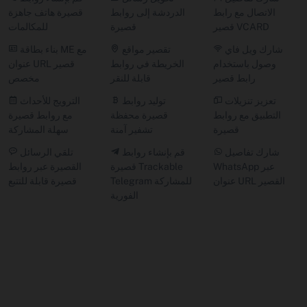
الاتصال مع رابط
الدردشة إلى روابط
قصيرة هاتف جاهزة
قصير VCARD
قصيرة
للمكالمات
شارك ويل فاي
تقصير مواقع
بناء بطاقة ME مع
وصول باستخدام
الخريطة في روابط
عنوان URL قصير
رابط قصير
قابلة للنقر
مخصص
تعزيز تنزيلات
توليد روابط
الترويج للأحداث
التطبيق مع روابط
قصيرة محفظة
مع روابط قصيرة
قصيرة
تشفير آمنة
سهلة المشاركة
شارك تفاصيل
قم بإنشاء روابط
تلقي الرسائل
WhatsApp عبر
قصيرة Trackable
القصيرة عبر روابط
عنوان URL القصير
Telegram للمشاركة
قصيرة قابلة للتتبع
الفورية