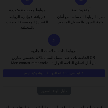
آمنة وخاصة
روابط مخصصة متعددة
حماية الروابط الحساسة مع أمان
قم بإنشاء وإدارة الروابط
كلمة المرور والوصول المحدود.
القصيرة المخصصة للحملات
المختلفة.
الروابط ذات العلامات التجارية
تخصيص عناوين URL الخاصة بك ، على سبيل المثال QR-
Man.com/summersale ، من أجل اتساق العلامة التجارية.
ابدأ في استخدام الروابط الديناميكية اليوم
دليل البدء السريع
كيفية إنشاء ومشاركة الروابط القصيرة الخاصة بك