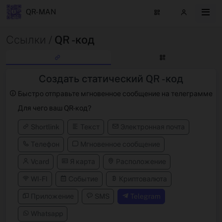
QR-MAN
Ссылки /
QR -код
Создать статический QR -код
Быстро отправьте мгновенное сообщение на телеграмме
Для чего ваш QR-код?
Shortlink
Текст
Электронная почта
Телефон
Мгновенное сообщение
Vcard
Я карта
Расположение
WI-FI
Событие
Криптовалюта
Приложение
SMS
Telegram
Whatsapp