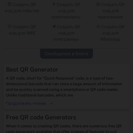
Создать QR
Создать QR
Создать QR
-код для события
-код для
-код для
криптовалюты
приложения
Создать QR
Создать QR
Создать QR
-код для SMS
-код для
-код для
телеграммы
WhatsApp
Сообщения в блоге
Best QR Generator
A QR code, short for “Quick Response” code, is a type of two-
dimensional barcode that can store a large amount of information
and be quickly scanned using a smartphone or QR code reader.
Unlike traditional barcodes, which are
Продолжить чтение
->
Free QR code Generators
When it comes to creating QR codes, there are numerous free QR
code generators available that offer a range of features to suit