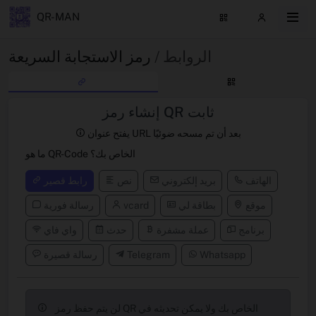
QR-MAN
الروابط /
رمز الاستجابة السريعة
إنشاء رمز QR ثابت
يفتح عنوان URL بعد أن تم مسحه ضوئيًا
ما هو QR-Code الخاص بك؟
الهاتف
بريد إلكتروني
نص
رابط قصير
موقع
بطاقة لي
vcard
رسالة فورية
برنامج
عملة مشفرة
حدث
واي فاي
Whatsapp
Telegram
رسالة قصيرة
لن يتم حفظ رمز QR الخاص بك ولا يمكن تحديثه في