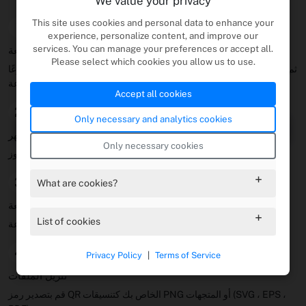
We value your privacy
This site uses cookies and personal data to enhance your
1
experience, personalize content, and improve our
services. You can manage your preferences or accept all.
تعيين محتوى رمز الاستجابة السريعة
Please select which cookies you allow us to use.
اختر نوعًا (عنوان URL ، نص ، بريد إلكتروني ، إلخ) ، ثم املأ التفاصيل. تأكد من
أن كل شيء صحيح قبل الطباعة.
Accept all cookies
2
Only necessary and analytics cookies
تخصيص المظهر
Only necessary cookies
أضف الألوان ، وتغيير الأشكال ، وأدخل شعارك لجعل رموز QR تبرز.
3
What are cookies?
قم بإنشاء رمز الاستجابة السريعة
List of cookies
معاينة رمز الاستجابة السريعة واختبره قبل الحفظ بدقة جاهزة للطباعة.
4
Privacy Policy
|
Terms of Service
تنزيل الملفات
قم بتصدير رمز QR الخاص بك كتنسيقات PNG أو المتجهات (SVG ، EPS ،