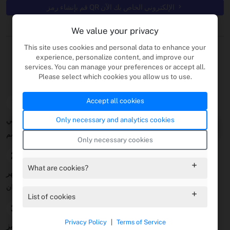
قم بإنشاء رمز QR الإلكتروني الخاص بك الآن
We value your privacy
ابدأ
This site uses cookies and personal data to enhance your
experience, personalize content, and improve our
services. You can manage your preferences or accept all.
Please select which cookies you allow us to use.
تصميم وإنشاء رموز QR البريد الإلكتروني
Accept all cookies
1
Only necessary and analytics cookies
تعيين محتوى البريد الإلكتروني
أدخل البريد الإلكتروني المتلقي والموضوع ورسالة الجسم.
Only necessary cookies
2
What are cookies?
تخصيص المظهر
نمط مع الشعارات والأشكال والألوان.
List of cookies
3
Privacy Policy
|
Terms of Service
قم بإنشاء رمز QR الإلكتروني الخاص بك