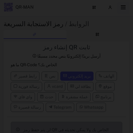
QR-MAN
الروابط /
رمز الاستجابة السريعة
إنشاء رمز QR ثابت
أرسل بريدًا إلكترونيًا بنص محدد مسبقًا
ما هو QR-Code الخاص بك؟
الهاتف
بريد إلكتروني
نص
رابط قصير
موقع
بطاقة لي
vcard
رسالة فورية
برنامج
عملة مشفرة
حدث
واي فاي
Whatsapp
Telegram
رسالة قصيرة
لن يتم حفظ رمز QR الخاص بك ولا يمكن تحديثه في