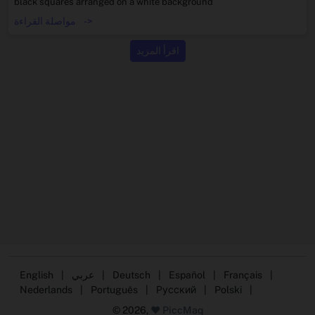
black squares arranged on a white background
->
مواصلة القراءة
اقرأ المزيد
|
Français
|
Español
|
Deutsch
|
عربي
|
English
Nederlands
|
Português
|
Русский
|
Polski
|
© 2026,
❤️ PiccMaq