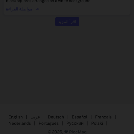
black squares arranged on a white background
->
مواصلة القراءة
اقرأ المزيد
|
Français
|
Español
|
Deutsch
|
عربي
|
English
Nederlands
|
Português
|
Русский
|
Polski
|
© 2026,
❤️ PiccMaq