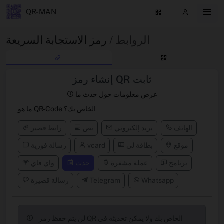
QR-MAN
الروابط /
رمز الاستجابة السريعة
إنشاء رمز QR ثابت
عرض معلومات حول حدث ما
ما هو QR-Code الخاص بك؟
الهاتف
بريد إلكتروني
نص
رابط قصير
موقع
بطاقة لي
vcard
رسالة فورية
برنامج
عملة مشفرة
حدث
واي فاي
Whatsapp
Telegram
رسالة قصيرة
لن يتم حفظ رمز QR الخاص بك ولا يمكن تحديثه في