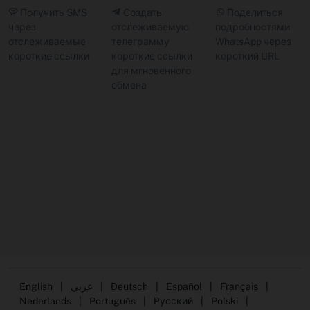
Получить SMS
Создать
Поделиться
через
отслеживаемую
подробностями
отслеживаемые
телеграмму
WhatsApp через
короткие ссылки
короткие ссылки
короткий URL
для мгновенного
обмена
English
|
عربي
|
Deutsch
|
Español
|
Français
|
Nederlands
|
Português
|
Русский
|
Polski
|