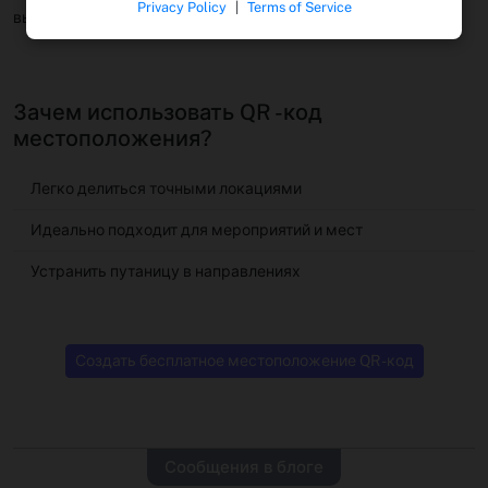
Privacy Policy
|
Terms of Service
вывескам.
Зачем использовать QR -код
местоположения?
Легко делиться точными локациями
Идеально подходит для мероприятий и мест
Устранить путаницу в направлениях
Создать бесплатное местоположение QR -код
Сообщения в блоге