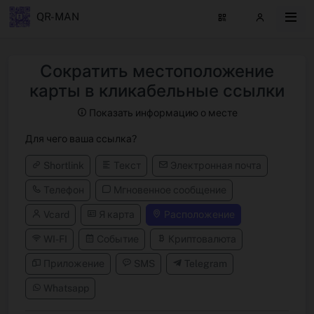
QR-MAN
Сократить местоположение
карты в кликабельные ссылки
Показать информацию о месте
Для чего ваша ссылка?
Shortlink
Текст
Электронная почта
Телефон
Мгновенное сообщение
Vcard
Я карта
Расположение
WI-FI
Событие
Криптовалюта
Приложение
SMS
Telegram
Whatsapp