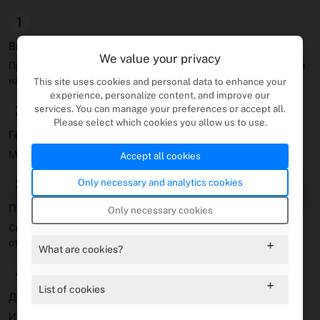
1
Введите GPS координаты или адрес
We value your privacy
Предоставьте место, которое вы хотите, чтобы пользователи
нашли.
This site uses cookies and personal data to enhance your
experience, personalize content, and improve our
2
services. You can manage your preferences or accept all.
Please select which cookies you allow us to use.
Генерировать ссылку и QR
Мгновенно создайте ссылку на карту и QR.
Accept all cookies
3
Only necessary and analytics cookies
Проверьте QR
Only necessary cookies
Сканировать, чтобы подтвердить, что это правильно
открывается в картах.
What are cookies?
4
List of cookies
Делиться где угодно
Используйте по приглашению, листовкам событий или