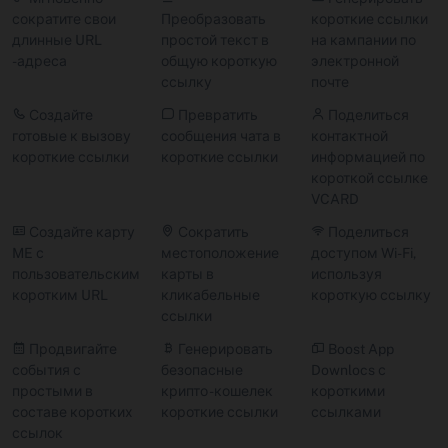
сократите свои
Преобразовать
короткие ссылки
длинные URL
простой текст в
на кампании по
-адреса
общую короткую
электронной
ссылку
почте
Создайте
Превратить
Поделиться
готовые к вызову
сообщения чата в
контактной
короткие ссылки
короткие ссылки
информацией по
короткой ссылке
VCARD
Создайте карту
Сократить
Поделиться
ME с
местоположение
доступом Wi-Fi,
пользовательским
карты в
используя
коротким URL
кликабельные
короткую ссылку
ссылки
Продвигайте
Генерировать
Boost App
события с
безопасные
Downlocs с
простыми в
крипто -кошелек
короткими
составе коротких
короткие ссылки
ссылками
ссылок