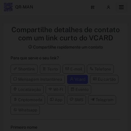
QR-MAN
Compartilhe detalhes de contato
com um link curto do VCARD
Compartilhe rapidamente um contato
Para que serve o seu link?
Shortlink
Texto
E-mail
Telefone
Mensagem instantânea
Vcard
Eu cartão
Localização
WI-FI
Evento
Criptomoeda
App
SMS
Telegram
Whatsapp
Primeiro nome