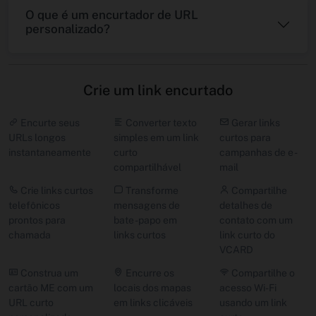
O que é um encurtador de URL
personalizado?
Crie um link encurtado
Encurte seus
Converter texto
Gerar links
URLs longos
simples em um link
curtos para
instantaneamente
curto
campanhas de e -
compartilhável
mail
Crie links curtos
Transforme
Compartilhe
telefônicos
mensagens de
detalhes de
prontos para
bate -papo em
contato com um
chamada
links curtos
link curto do
VCARD
Construa um
Encurre os
Compartilhe o
cartão ME com um
locais dos mapas
acesso Wi-Fi
URL curto
em links clicáveis
usando um link