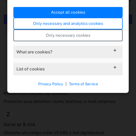
de contato.
Accept all cookies
Crie seu código VCARD QR agora
Only necessary and analytics cookies
Only necessary cookies
Guia de início rápido
What are cookies?
Como criar e compartilhar códigos VCARD
QR
List of cookies
1
Privacy Policy
|
Terms of Service
Insira informações de contato
Preencha seus detalhes - nome, telefone, e -mail, empresa.
2
Gerar qr & link
Obtenha um código e link VCARD e link digitalizável.