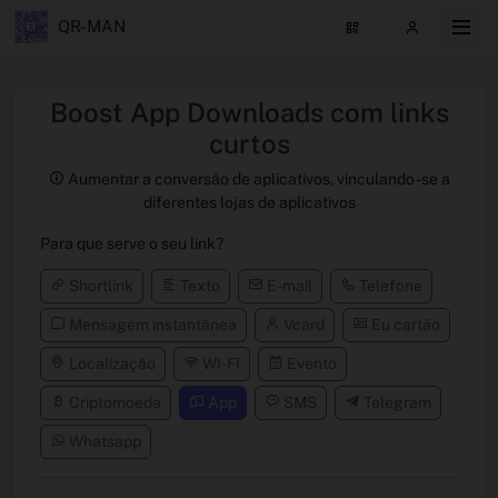
QR-MAN
Boost App Downloads com links
curtos
Aumentar a conversão de aplicativos, vinculando -se a
diferentes lojas de aplicativos
Para que serve o seu link?
Shortlink
Texto
E-mail
Telefone
Mensagem instantânea
Vcard
Eu cartão
Localização
WI-FI
Evento
Criptomoeda
App
SMS
Telegram
Whatsapp