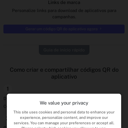
Links de marca
Personalize links para download de aplicativos para
campanhas.
Gerar um código QR do aplicativo agora
Guia de início rápido
Como criar e compartilhar códigos QR do
aplicativo
1
Digite URL do aplicativo
We value your privacy
Cole sua loja de aplicativos ou link do Google Play.
This site uses cookies and personal data to enhance your
2
experience, personalize content, and improve our
services. You can manage your preferences or accept all.
Gerar qr e shortlink