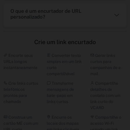
O que é um encurtador de URL
personalizado?
Crie um link encurtado
Encurte seus
Converter texto
Gerar links
URLs longos
simples em um link
curtos para
instantaneamente
curto
campanhas de e -
compartilhável
mail
Crie links curtos
Transforme
Compartilhe
telefônicos
mensagens de
detalhes de
prontos para
bate -papo em
contato com um
chamada
links curtos
link curto do
VCARD
Construa um
Encurre os
Compartilhe o
cartão ME com um
locais dos mapas
acesso Wi-Fi
URL curto
em links clicáveis
usando um link