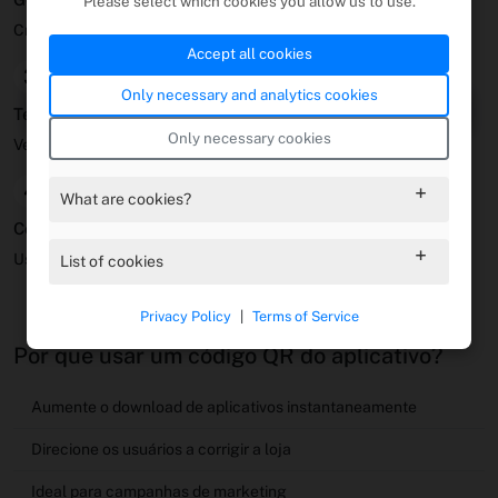
Please select which cookies you allow us to use.
Crie instantaneamente um QR pronto para download.
Accept all cookies
3
Only necessary and analytics cookies
Teste em dispositivos
Only necessary cookies
Verifique se ele abre a loja correta.
4
What are cookies?
Compartilhar amplamente
Use em folhetos, anúncios e campanhas digitais.
List of cookies
Privacy Policy
|
Terms of Service
Por que usar um código QR do aplicativo?
Aumente o download de aplicativos instantaneamente
Direcione os usuários a corrigir a loja
Ideal para campanhas de marketing