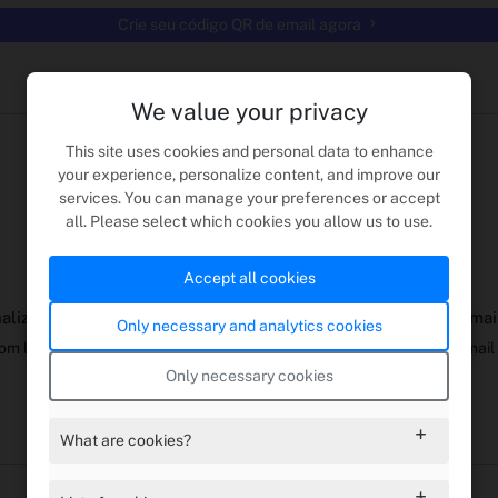
Crie seu código QR de email agora
We value your privacy
Comece
This site uses cookies and personal data to enhance
your experience, personalize content, and improve our
services. You can manage your preferences or accept
Projetar e gerar códigos QR de email
all. Please select which cookies you allow us to use.
3
Accept all cookies
alize a aparência
Gere seu código QR de e -mai
Only necessary and analytics cookies
com logotipos, formas e cores.
Visualize seu código QR de email
instantaneamente.
Only necessary cookies
What are cookies?