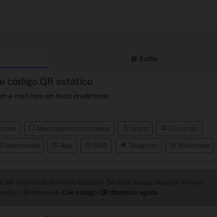
Estilo
ie código QR estático
m e -mail com um texto predefinido
efone
Mensagem instantânea
Vcard
Eu cartão
Criptomoeda
App
SMS
Telegram
Whatsapp
 ser atualizado no modo estático. Se você deseja atualizá -lo mais
 código QR dinâmico.
Crie código QR dinâmico agora.