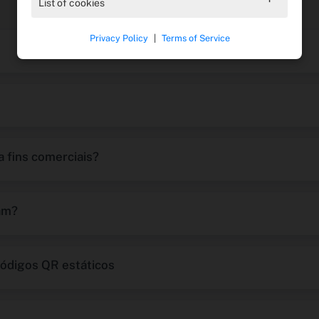
Perguntas frequentes
List of cookies
Privacy Policy
|
Terms of Service
 fins comerciais?
am?
códigos QR estáticos