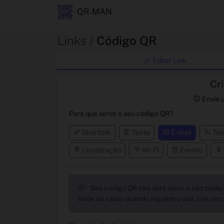
QR-MAN
Links /
Código QR
Editar Link
Cr
Envie u
Para que serve o seu código QR?
Shortlink
Texto
E-mail
Tel
Localização
WI-FI
Evento
Seu código QR não será salvo e não poderá
tarde ou saber quando alguém o usa, crie um