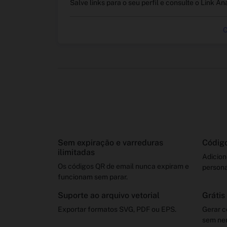
Salve links para o seu perfil e consulte o Link An
C
Sem expiração e varreduras
Código
ilimitadas
Adicion
Os códigos QR de email nunca expiram e
persona
funcionam sem parar.
Suporte ao arquivo vetorial
Grátis
Exportar formatos SVG, PDF ou EPS.
Gerar c
sem ne