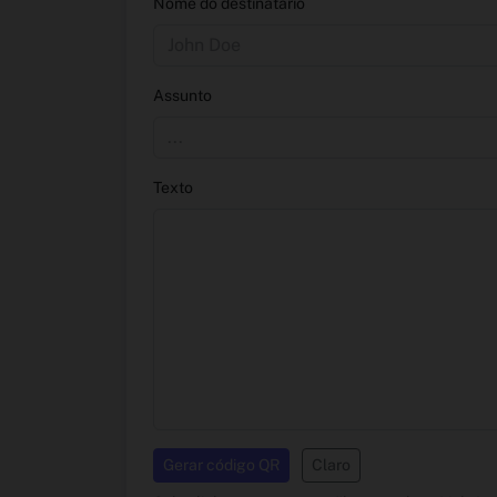
Nome do destinatário
Assunto
Texto
Gerar código QR
Claro