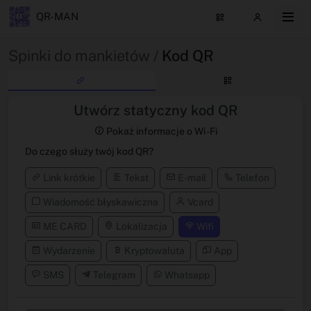
QR-MAN
Spinki do mankietów /
Kod QR
Utwórz statyczny kod QR
Pokaż informacje o Wi -Fi
Do czego służy twój kod QR?
Link krótkie
Tekst
E-mail
Telefon
Wiadomość błyskawiczna
Vcard
ME CARD
Lokalizacja
Wifi
Wydarzenie
Kryptowaluta
App
SMS
Telegram
Whatsapp