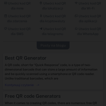
Utwórz kod QR
Utwórz kod QR
Utwórz kod QR
dla mnie
dla lokalizacji
dla Wi -Fi
Utwórz kod QR
Utwórz kod QR
Utwórz kod QR
dla zdarzenia
dla kryptowaluty
dla aplikacji
Utwórz kod QR
Utwórz kod QR
Utwórz kod QR
dla SMS
dla telegramu
dla WhatsApp
Posty na blogu
Best QR Generator
A QR code, short for “Quick Response” code, is a type of two-
dimensional barcode that can store a large amount of information
and be quickly scanned using a smartphone or QR code reader.
Unlike traditional barcodes, which are
Kontynuuj czytanie
->
Free QR code Generators
When it comes to creating QR codes, there are numerous free QR