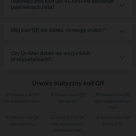
Dlaczego mój kod QR VCARD nie pokazuje
poprawnych pola?
Mój kod QR nie działa, co mogę zrobić?
Czy Qr-Man działa we wszystkich
przeglądarkach?
Utwórz statyczny kod QR
Utwórz kod QR
Utwórz kod QR
Utwórz kod QR
dla krótkiego linku
dla tekstu
dla wiadomości e -
mail
Utwórz kod QR
Utwórz kod QR
Utwórz kod QR
dla telefonu
dla wiadomości
dla VCARD
błyskawicznej