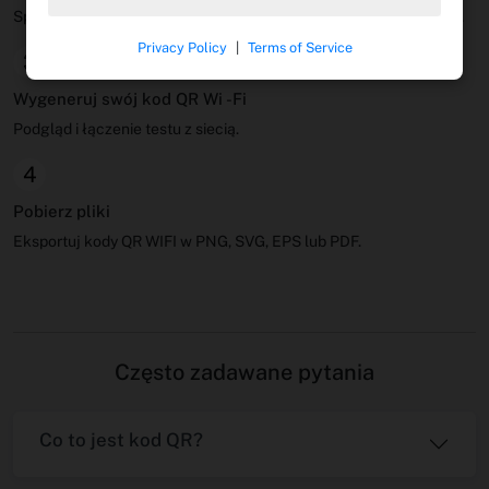
Spersonalizuj swój kod QR Wi -Fi za pomocą elementów projektu.
Privacy Policy
|
Terms of Service
3
Wygeneruj swój kod QR Wi -Fi
Podgląd i łączenie testu z siecią.
4
Pobierz pliki
Eksportuj kody QR WIFI w PNG, SVG, EPS lub PDF.
Często zadawane pytania
Co to jest kod QR?