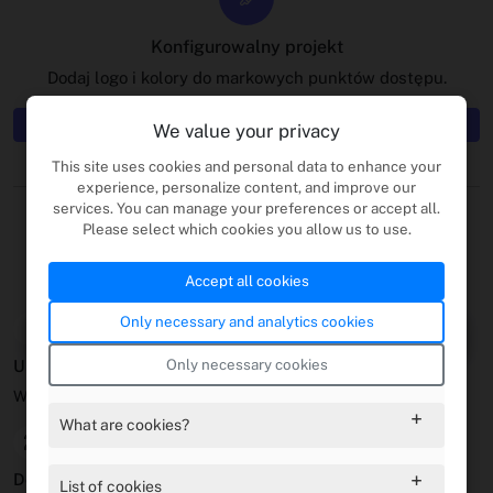
Konfigurowalny projekt
Dodaj logo i kolory do markowych punktów dostępu.
Utwórz teraz swój kod QR Wi -Fi
We value your privacy
This site uses cookies and personal data to enhance your
experience, personalize content, and improve our
Zacznij
services. You can manage your preferences or accept all.
Please select which cookies you allow us to use.
Zaprojektuj i generuj kody Wi -Fi QR
Accept all cookies
Only necessary and analytics cookies
1
Only necessary cookies
Ustaw szczegóły sieci
Wprowadź SSID, hasło i typ sieci.
What are cookies?
2
Dostosuj wygląd
List of cookies