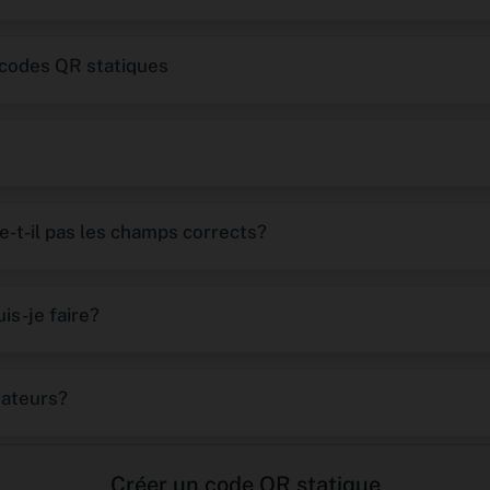
s codes QR statiques
-t-il pas les champs corrects?
is-je faire?
gateurs?
Créer un code QR statique