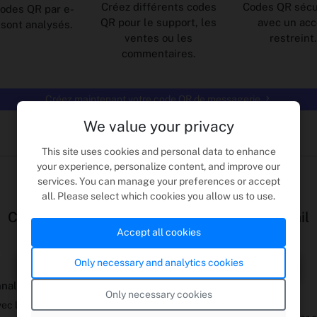
Créez différents codes
Codes QR sécu
codes QR par e-
QR pour le support, les
avec un ac
 sont analysés.
ventes ou les
restreint.
commentaires.
Créez maintenant votre code QR de messagerie
We value your privacy
This site uses cookies and personal data to enhance
your experience, personalize content, and improve our
Commencer
services. You can manage your preferences or accept
all. Please select which cookies you allow us to use.
Concevoir et générer des codes QR par e-mail
Accept all cookies
3
Only necessary and analytics cookies
naliser l'apparence
Générez votre code QR de
Only necessary cookies
messagerie
vec logos, formes et couleurs.