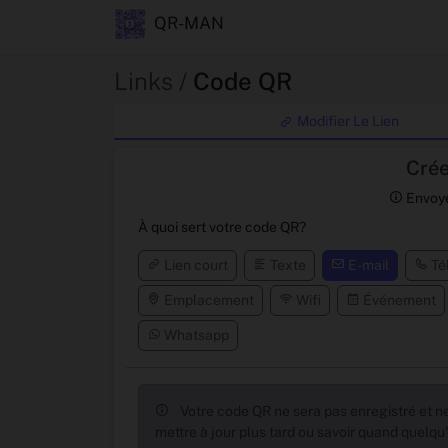
QR-MAN
Links /
Code QR
Modifier Le Lien
Crée
Envoye
À quoi sert votre code QR?
Lien court
Texte
E-mail
Té
Emplacement
Wifi
Événement
Whatsapp
Votre code QR ne sera pas enregistré et ne
mettre à jour plus tard ou savoir quand quelqu