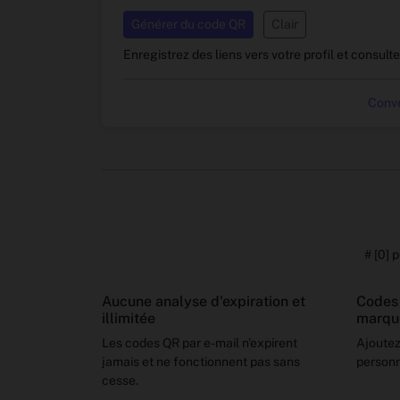
Générer du code QR
Clair
Enregistrez des liens vers votre profil et consult
Conve
# [0] 
Aucune analyse d'expiration et
Codes
illimitée
marqu
Les codes QR par e-mail n'expirent
Ajoutez
jamais et ne fonctionnent pas sans
personn
cesse.