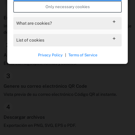
1
Only necessary cookies
Establecer contenido de correo electrónico
What are cookies?
Ingrese el correo electrónico del destinatario, el tema y el mensaje
de la carrocería.
List of cookies
2
Apariencia personalizar
Privacy Policy
|
Terms of Service
Estilo con logotipos, formas y colores.
3
Genere su correo electrónico QR Code
Vista previa de su correo electrónico Código QR al instante.
4
Descargar archivos
Exportación en PNG, SVG, EPS o PDF.