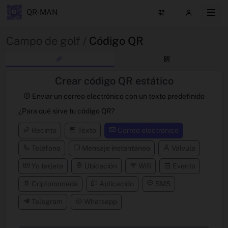
QR-MAN
Campo de golf /
Código QR
Crear código QR estático
Enviar un correo electrónico con un texto predefinido
¿Para qué sirve tu código QR?
Recinto
Texto
Correo electrónico
Teléfono
Mensaje instantáneo
Válvula
Yo tarjeta
Ubicación
Wifi
Evento
Criptomoneda
Aplicación
SMS
Telegram
Whatsapp